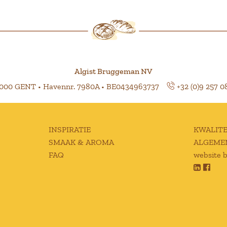
Algist Bruggeman NV
9000 GENT • Havennr. 7980A • BE0434963737
+32 (0)9 257 0
INSPIRATIE
KWALITE
SMAAK & AROMA
ALGEME
FAQ
website 