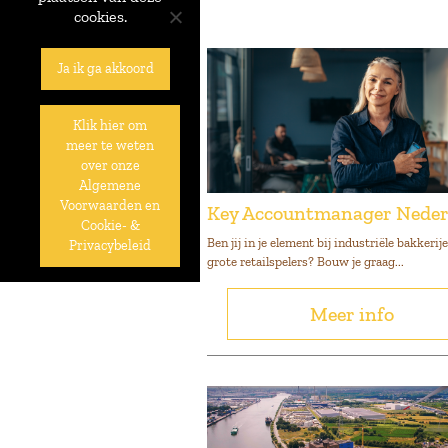
cookies.
Ja ik ga akkoord
Klik hier om
meer te weten
over onze
Algemene
Voorwaarden en
Key Accountmanager Neder
Cookie- &
Ben jij in je element bij industriële bakkerij
Privacybeleid
grote retailspelers? Bouw je graag...
Meer info