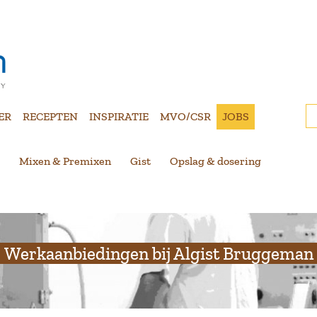
ER
RECEPTEN
INSPIRATIE
MVO/CSR
JOBS
Mixen & Premixen
Gist
Opslag & dosering
Werkaanbiedingen bij Algist Bruggeman