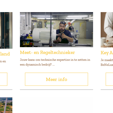
Meet- en Regeltechnieker
Key 
land
Jouw kans om technische expertise in te zetten in
Je maakt
en en
een dynamisch bedrijf! ...
BeNeLux 
Meer info