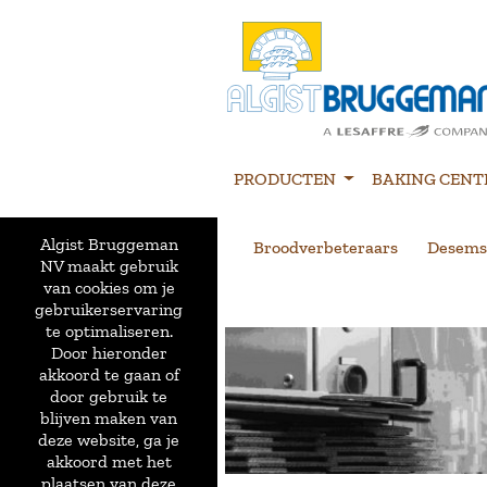
PRODUCTEN
BAKING CENT
Algist Bruggeman
Broodverbeteraars
Desems
NV maakt gebruik
van cookies om je
gebruikerservaring
te optimaliseren.
Door hieronder
akkoord te gaan of
door gebruik te
blijven maken van
deze website, ga je
akkoord met het
plaatsen van deze