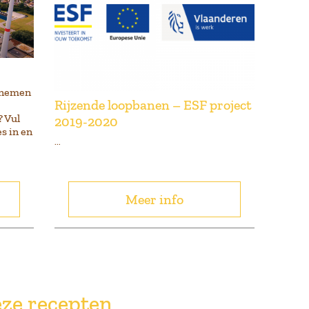
s nemen
Rijzende loopbanen – ESF project
 Vul
2019-2020
s in en
...
Meer info
ze recepten