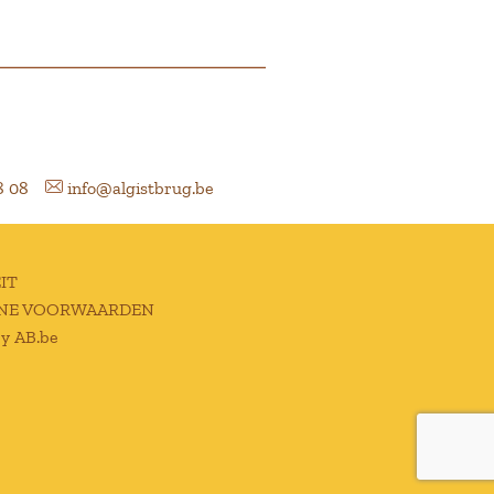
8 08
info@algistbrug.be
IT
NE VOORWAARDEN
by AB.be