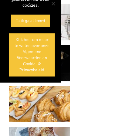
cookies.
Ja ik ga akkoord
Klik hier om meer
te weten over onze
Algemene
Voorwaarden en
Cookie- &
Privacybeleid