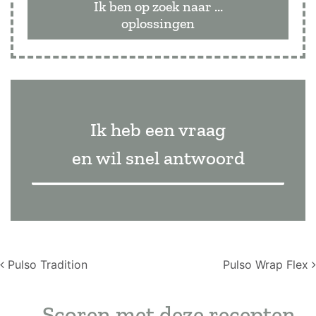
Ik ben op zoek naar ...
oplossingen
Ik heb een vraag
en wil snel antwoord
Post navigation
Pulso Tradition
Pulso Wrap Flex
Scoren met deze recepten