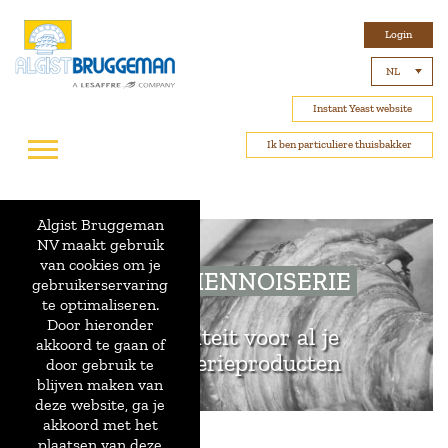
Login
NL
Instant Yeast website
Ik ben particuliere thuisbakker
Algist Bruggeman
NV maakt gebruik
van cookies om je
PULSO VIENNOISERIE
gebruikerservaring
te optimaliseren.
Door hieronder
Topkwaliteit voor al je
akkoord te gaan of
viennoiserieproducten
door gebruik te
blijven maken van
deze website, ga je
akkoord met het
plaatsen van deze