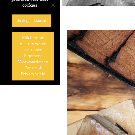
cookies.
Ja ik ga akkoord
Klik hier om
meer te weten
over onze
Algemene
Voorwaarden en
Cookie- &
Privacybeleid