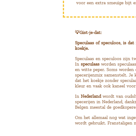
voor een extra smeuïge bijt e
💡Gist-je-dat:
Speculaas of speculoos, is dat
koekje.
Speculaas en speculoos zijn t
In
speculaas
worden
speculaa
en witte peper. Soms worden e
specerijenmix samenstelt. Je
dat het koekje zonder specula
kleur en vaak ook kaneel voor
In
Nederland
wordt van oudshe
specerijen in Nederland, dank
Belgen meestal de goedkopere 
Om het allemaal nog wat inge
wordt gebruikt. Franstaligen 