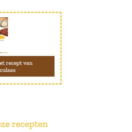
et recept van
culaas
ze recepten