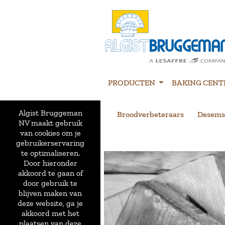
PRODUCTEN
BAKING CENT
Algist Bruggeman
Broodverbeteraars
Desems
NV maakt gebruik
van cookies om je
gebruikerservaring
te optimaliseren.
Door hieronder
akkoord te gaan of
door gebruik te
blijven maken van
deze website, ga je
akkoord met het
plaatsen van deze