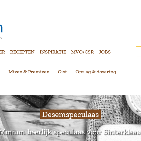
ER
RECEPTEN
INSPIRATIE
MVO/CSR
JOBS
Mixen & Premixen
Gist
Opslag & dosering
Desemspeculaas
Mmmm heerlijk speculaas voor Sinterklaas