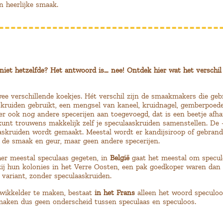
n heerlijke smaak.
 niet hetzelfde? Het antwoord is… nee! Ontdek hier wat het verschil 
wee verschillende koekjes. Hét verschil zijn de smaakmakers die geb
skruiden
gebruikt, een mengsel van kaneel, kruidnagel, gemberpoe
r ook nog andere specerijen aan toegevoegd, dat is een beetje afha
 kunt trouwens makkelijk
zelf je speculaaskruiden samenstellen
. De 
askruiden wordt gemaakt. Meestal wordt er kandijsiroop of gebrand
 de smaak en geur, maar geen andere specerijen.
r meestal speculaas gegeten, in
België
gaat het meestal om specul
zij hun kolonies in het Verre Oosten, een pak goedkoper waren da
variant, zonder speculaaskruiden.
wikkelder te maken, bestaat
in het Frans
alleen het woord speculoo
maken dus geen onderscheid tussen speculaas en speculoos.