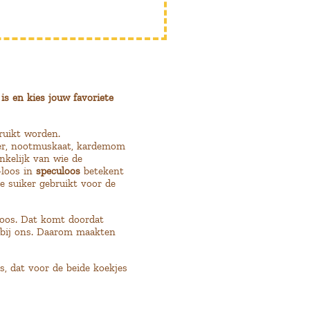
is en kies jouw favoriete
ruikt worden.
der, nootmuskaat, kardemom
nkelijk van wie de
-loos in
speculoos
betekent
e suiker gebruikt voor de
oos. Dat komt doordat
n bij ons. Daarom maakten
s, dat voor de beide koekjes