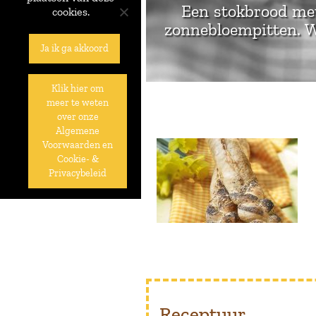
Een stokbrood met
cookies.
zonnebloempitten. W
Ja ik ga akkoord
Klik hier om
meer te weten
over onze
Algemene
Voorwaarden en
Cookie- &
Privacybeleid
Receptuur