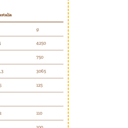
stalia
g
5
4250
750
,3
3065
5
125
2
110
100