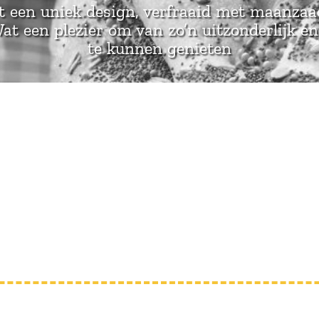
 een uniek design, verfraaid met maanzaa
at een plezier om van zo’n uitzonderlijk e
te kunnen genieten