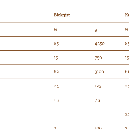
Blokgist
Ka
%
g
%
85
4250
8
15
750
15
62
3100
61
2.5
125
2.
1.5
7.5
2.
2
100
2