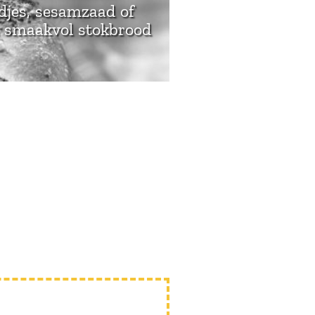
djes, sesamzaad of
n smaakvol stokbrood