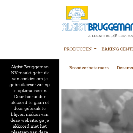
PRODUCTEN
BAKING CENT
Algist Bruggeman
Broodverbeteraars
Desems
NV maakt gebruik
van cookies om je
gebruikerservaring
te optimaliseren.
Door hieronder
akkoord te gaan of
door gebruik te
blijven maken van
deze website, ga je
akkoord met het
plaatsen van deze