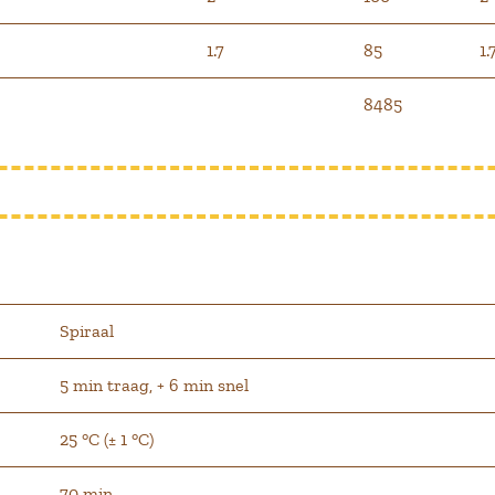
1.7
85
1.
8485
Spiraal
5 min traag, + 6 min snel
25 °C (± 1 °C)
70 min