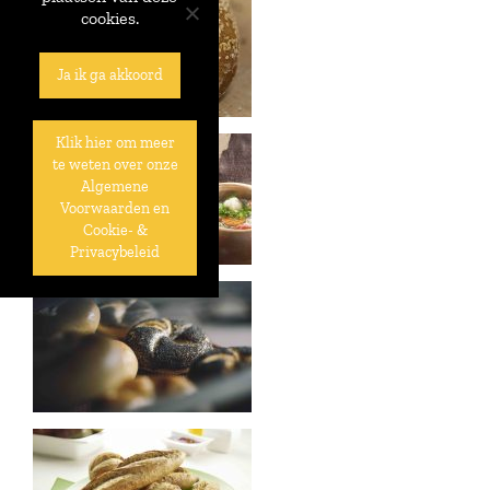
cookies.
Ja ik ga akkoord
Klik hier om meer
te weten over onze
Algemene
Voorwaarden en
Cookie- &
Privacybeleid