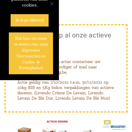
cookies.
Ja ik ga akkoord
10% korting op al onze actieve
Klik hier om meer
desems!
te weten over onze
Algemene
Voorwaarden en
Profiteer nu van deze actie: contacteer uw
Cookie- &
grossier, vertegenwoordiger of mail naar
Privacybeleid
marketing@algistbrug.be.
Actie geldig van 1/10/2021 t.e.m. 30/11/2021 op
10kg BIB en 5Kg bidon verpakkingen van actieve
desems. (Livendo Crème De Levain, Livendo
Levain De Blé Dur, Livendo Levain De Blé Noir)