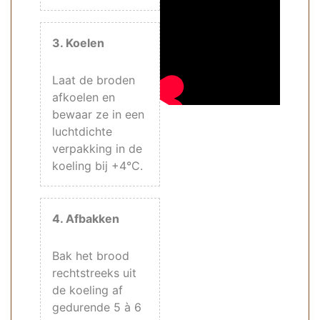
3. Koelen
Laat de broden
afkoelen en
bewaar ze in een
luchtdichte
verpakking in de
koeling bij +4°C.
4. Afbakken
Bak het brood
rechtstreeks uit
de koeling af
gedurende 5 à 6