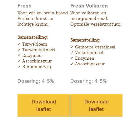
Fresh
Fresh Volkoren
Voor wit en bruin brood.
Voor volkoren en
Perfecte korst en
meergranenbrood.
luchtige kruim.
Optimale vezelstructuur.
Samenstelling:
Samenstelling:
✓ Tarwebloem
✓ Gemoute gerstmeel
✓ Tarwemoutmeel
✓ Volkorenmeel
✓ Enzymen
✓ Enzymen
✓ Ascorbinezuur
✓ Ascorbinezuur
✓ E-nummervrij
Dosering: 4-5%
Dosering: 4-5%
Download
Download
leaflet
leaflet