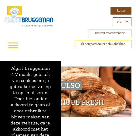
Login
NL
Instant Yeast website
Ik ben particuliere thuisbakker
Algist Bruggeman
NV maakt gebruik
van cookies om je
PULSO
gebruikerservaring
te optimaliseren.
Door hieronder
PAIN MINUTE FRESH
akkoord te gaan of
door gebruik te
blijven maken van
deze website, ga je
akkoord met het
plaatsen van deze