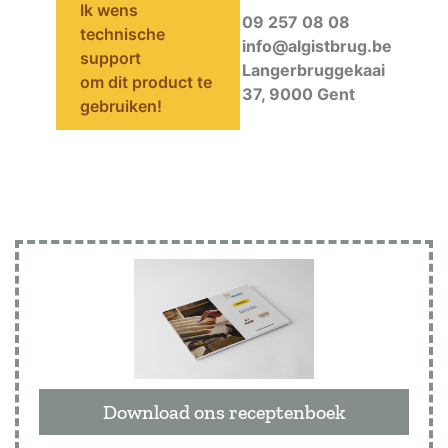
Ik wens
09 257 08 08
technische
info@algistbrug.be
support
Langerbruggekaai
om dit product te
37, 9000 Gent
gebruiken!
Download ons receptenboek