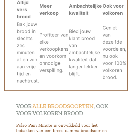
Altijd
Meer
Ambachtelijke
Ook voor
vers
verkoop
kwaliteit
volkoren
brood
Bak jouw
Geniet
brood in
Bied jouw
Profiteer van
van
slechts
klant brood
elke
dezelfde
zes
van
verkoopkans
voordelen,
minuten
ambachtelijke
en voorkom
nu ook
af en win
kwaliteit dat
onnodige
voor 100%
aan vrije
langer lekker
verspilling.
volkoren
tijd en
blijft.
brood.
nachtrust.
VOOR
ALLE BROODSOORTEN
, OOK
VOOR VOLKOREN BROOD
Pulso Pain Minute is ontwikkeld voor het
bijbakken van een breed gamma broodsoorten