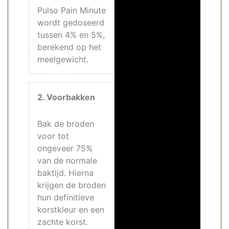
Pulso Pain Minute
wordt gedoseerd
tussen 4% en 5%,
berekend op het
meelgewicht.
2. Voorbakken
Bak de broden
voor tot
ongeveer 75%
van de normale
baktijd. Hierna
krijgen de broden
hun
definitieve
korstkleur en een
zachte korst.