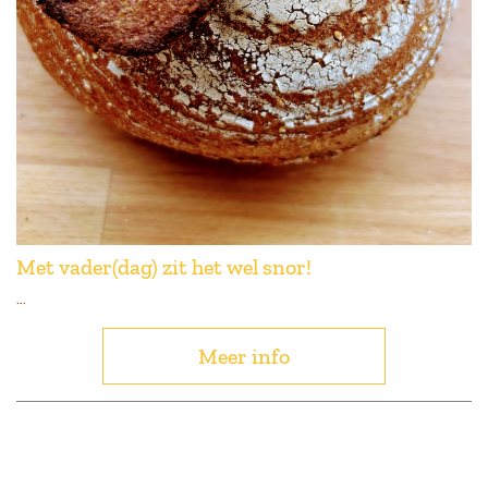
Met vader(dag) zit het wel snor!
...
Meer info