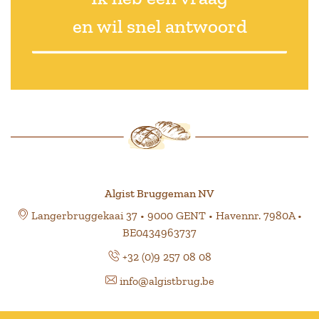
en wil snel antwoord
Algist Bruggeman NV
Langerbruggekaai 37 • 9000 GENT • Havennr. 7980A •
BE0434963737
+32 (0)9 257 08 08
info@algistbrug.be