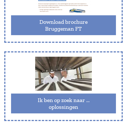
Download brochure
Bruggeman FT
Ik ben op zoek naar ...
oplossingen