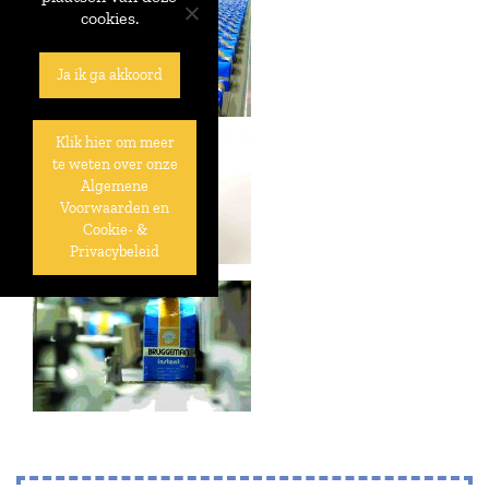
cookies.
Ja ik ga akkoord
Klik hier om meer
te weten over onze
Algemene
Voorwaarden en
Cookie- &
Privacybeleid