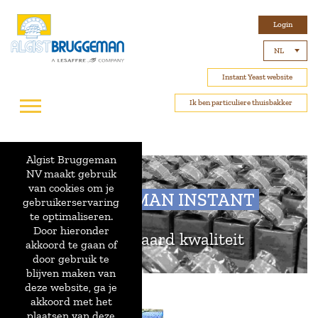
Login
NL
Instant Yeast website
Ik ben particuliere thuisbakker
Algist Bruggeman
NV maakt gebruik
van cookies om je
BRUGGEMAN INSTANT
gebruikerservaring
te optimaliseren.
Door hieronder
De standaard kwaliteit
akkoord te gaan of
door gebruik te
blijven maken van
deze website, ga je
akkoord met het
plaatsen van deze