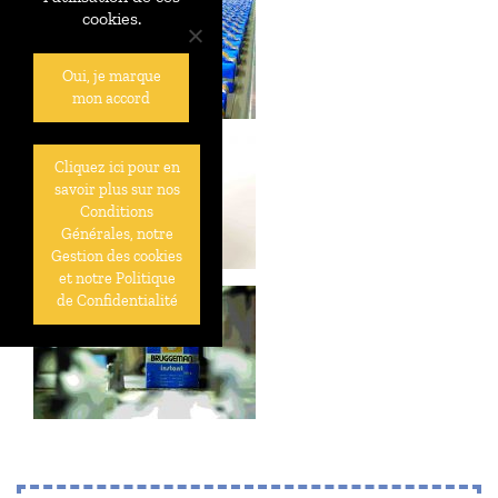
cookies.
Oui, je marque
mon accord
Cliquez ici pour en
savoir plus sur nos
Conditions
Générales, notre
Gestion des cookies
et notre Politique
de Confidentialité