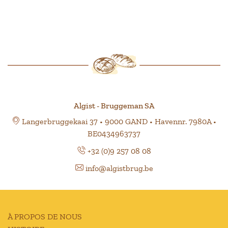
Algist - Bruggeman SA
Langerbruggekaai 37 • 9000 GAND • Havennr. 7980A •
BE0434963737
+32 (0)9 257 08 08
info@algistbrug.be
À PROPOS DE NOUS