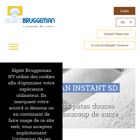
Login
FR
Instant Yeast site
Je suis boulanger 'maison'
Algist Bruggeman
NV utilise des cookies
afin d’optimiser votre
BRUGGEMAN INSTANT SD
expérience
utilisateur. En
marquant votre
Convient aux pâtes douces
accord ci-dessous ou
contenant beaucoup de sucre
en continuant de
faire usage de ce site
web, vous acceptez
implicitement
l’utilisation de ces