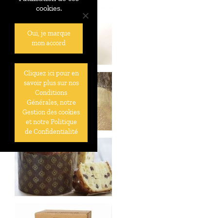
cookies.
Oui, je marque
mon accord
Cliquez ici pour en
savoir plus sur nos
Conditions
Générales, notre
Gestion des cookies
et notre Politique
de Confidentialité