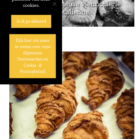
recette ! Délicieuse viennoiserie
cookies.
végétalienne.
Ja ik ga akkoord
Klik hier om meer
te weten over onze
Algemene
Voorwaarden en
Cookie- &
Privacybeleid