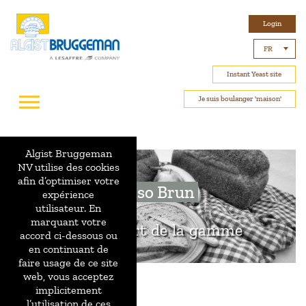
Login
FR
Instant Yeast site
Je suis boulanger 'maison'
Algist Bruggeman
NV utilise des cookies
afin d’optimiser votre
Pulso Brun
expérience
utilisateur. En
marquant votre
Le plus fort de la gamme
accord ci-dessous ou
en continuant de
faire usage de ce site
web, vous acceptez
implicitement
l’utilisation de ces