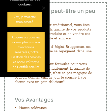
cookies.
Pour qui c’est peut-être un peu
plus
Oui, je marque
mon accord
En tant que boulanger traditionnel, vous êtes
toujours soucieux de la qualité de vos produits
finis , mais aussi de produire et de vendre ces
Cliquez ici pour en
produits de façon facile et efficace.
savoir plus sur nos
Avec la gamme Pulso d’ Algist Bruggeman, ces
Conditions
deux exigences de base se rejoignent dans une
Générales, notre
nouvelle gamme.
Gestion des cookies
et notre Politique
Les produits Pulso sont formulés pour vous
de Confidentialité
permettre d’améliorer facilement la qualité de
votre pain. Après tout, n’est-ce pas magique de
pouvoir donner chaque jour le sourire à vos
clients avec un pain délicieux?
Vos Avantages
Haute tolérance