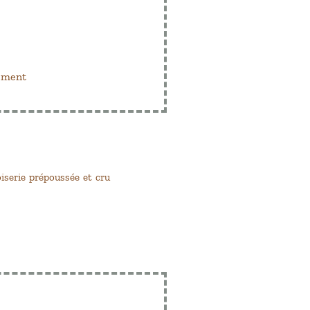
erment
oiserie prépoussée et cru