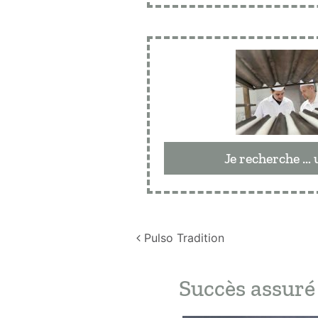
Je recherche … 
Navigation
Pulso Tradition
Succès assuré 