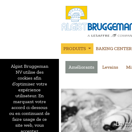
PRODUITS
BAKING CENTER
Algist Bruggeman
Améliorants
Levains
Mi
NV utilise des
cookies afin
d’optimiser votre
expérience
utilisateur. En
marquant votre
accord ci-dessous
ou en continuant de
faire usage de ce
La me
site web, vous
acceptez