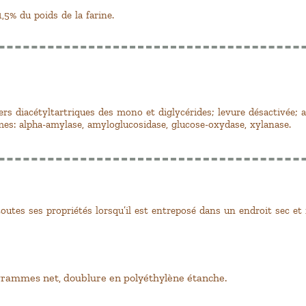
,5% du poids de la farine.
ters diacétyltartriques des mono et diglycérides; levure désactivée; 
mes: alpha-amylase, amyloglucosidase, glucose-oxydase, xylanase.
outes ses propriétés lorsqu’il est entreposé dans un endroit sec et 
ogrammes net, doublure en polyéthylène étanche.