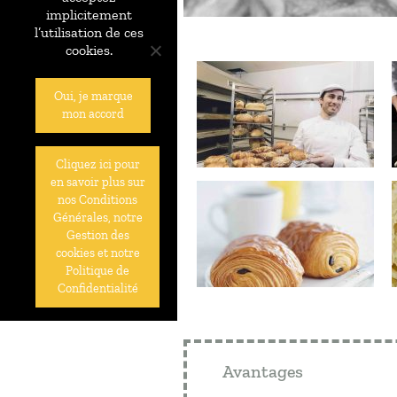
implicitement
l’utilisation de ces
cookies.
Oui, je marque
mon accord
Cliquez ici pour
en savoir plus sur
nos Conditions
Générales, notre
Gestion des
cookies et notre
Politique de
Confidentialité
Avantages