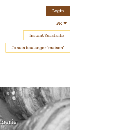
Login
FR
Instant Yeast site
Je suis boulanger 'maison'
iserie