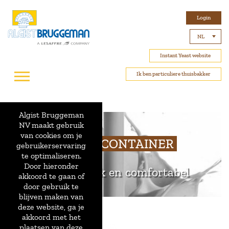
Login
NL
Instant Yeast website
Ik ben particuliere thuisbakker
Algist Bruggeman
NV maakt gebruik
van cookies om je
WISSELCONTAINER
gebruikerservaring
te optimaliseren.
Door hieronder
Gemakkelijk en comfortabel
akkoord te gaan of
door gebruik te
blijven maken van
deze website, ga je
akkoord met het
plaatsen van deze