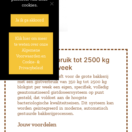
cookies.
Ja ik ga akkoord
Klik hier om meer
te weten over onze
Algemene
Voorwaarden en
Voor een verbruik tot 2500 kg
Cookie- &
blokgist per week
Privacybeleid
Algist Bruggeman heeft voor de grote bakkerij
met een gistverbruik van 350 kg tot 2500 kg
blokgist per week een eigen, specifiek, volledig
geautomatiseerd gistdoseersysteem op punt
gesteld, dat voldoet aan de hoogste
bacteriologische kwaliteitseisen. Dit systeem kan
worden geïntegreerd in moderne, automatisch
gestuurde bakkerijprocessen.
Jouw voordelen