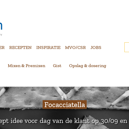
ER
RECEPTEN
INSPIRATIE
MVO/CSR
JOBS
Mixen & Premixen
Gist
Opslag & dosering
Focacciatella
ept idee voor dag van de klant op 30/09 en 