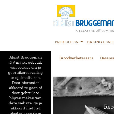
PRODUCTEN
BAKING CENT
Algist Bruggeman
Broodverbeteraars
Desems
NV maakt gebruik
van cookies om je
gebruikerservaring
te optimaliseren.
Door hieronder
akkoord te gaan of
door gebruik te
blijven maken van
deze website, ga je
Rec
akkoord met het
plaatsen van deze