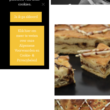
cookies.
Ja ik ga akkoord
Klik hier om
meer te weten
over onze
Algemene
Voorwaarden en
Cookie- &
Privacybeleid