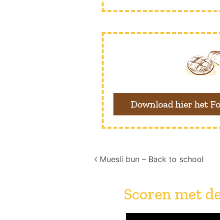
Download hier het Fo
Post navigation
Muesli bun – Back to school
Scoren met de