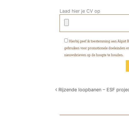
Laad hier je CV op
Hierbij geef ik toestemming aan Algis
gebruiken voor promotionele doeleinden en 
nieuwsbrieven op de hoogte te houden.
Post navigation
Rijzende loopbanen – ESF proje