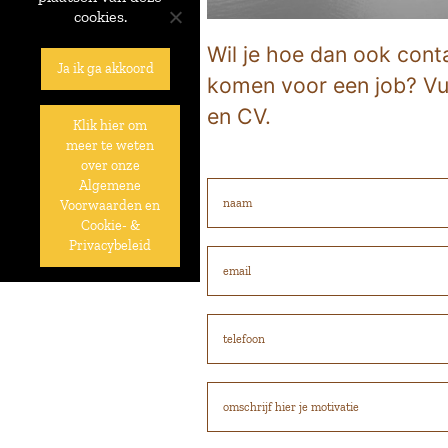
cookies.
Wil je hoe dan ook con
Ja ik ga akkoord
komen voor een job? Vul
en CV.
Klik hier om
meer te weten
over onze
Algemene
Voorwaarden en
Cookie- &
Privacybeleid