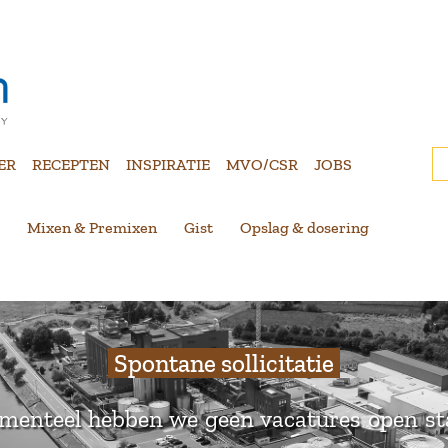
ER
RECEPTEN
INSPIRATIE
MVO/CSR
JOBS
Mixen & Premixen
Gist
Opslag & dosering
Spontane sollicitatie
enteel hebben we geen vacatures open s