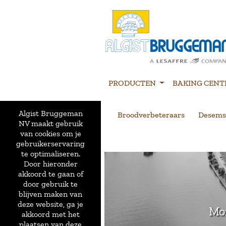
PRODUCTEN
BAKING CENT
Algist Bruggeman
Broodverbeteraars
Desems
NV maakt gebruik
van cookies om je
gebruikerservaring
te optimaliseren.
Door hieronder
akkoord te gaan of
door gebruik te
blijven maken van
deze website, ga je
Mom
akkoord met het
plaatsen van deze