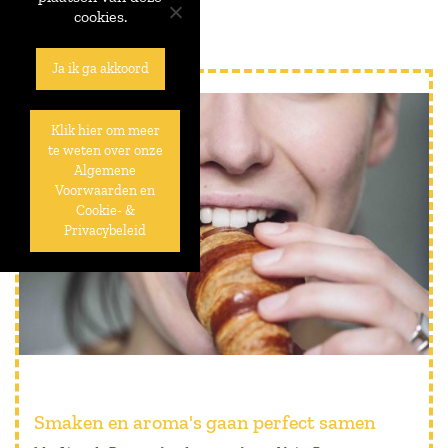
cookies.
Ja ik ga akkoord
Klik hier om meer
te weten over onze
Algemene
Voorwaarden en
Cookie- &
Privacybeleid
Smaken en aroma's gaan perfect samen