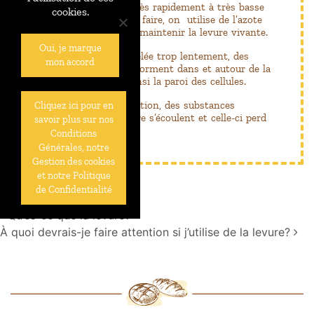
moins de procéder très rapidement à très basse
cookies.
température. Pour ce faire, on utilise de l’azote
liquide (-190°C) pour maintenir la levure vivante.
Oui, je marque
Si la levure est congelée trop lentement, des
mon accord
cristaux de glace se forment dans et autour de la
levure détériorant ainsi la paroi des cellules.
Pendant la décongélation, des substances
Cliquez ici pour en
essentielles à la levure s’écoulent et celle-ci perd
savoir plus sur nos
ses propriétés.
Conditions
Générales, notre
Gestion des cookies
et notre Politique
de Confidentialité
Navigation
Qu’es-ce que la levure?
À quoi devrais-je faire attention si j’utilise de la levure?