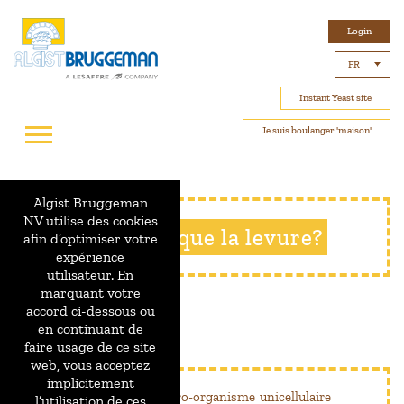
Login
FR
Instant Yeast site
Je suis boulanger 'maison'
Algist Bruggeman
NV utilise des cookies
Qu’es-ce que la levure?
afin d’optimiser votre
expérience
utilisateur. En
marquant votre
accord ci-dessous ou
en continuant de
faire usage de ce site
web, vous acceptez
implicitement
La levure est un micro-organisme unicellulaire
l’utilisation de ces