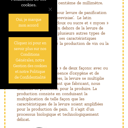
vivant, d’environ une centième de millimètre.
cookies.
Le nom scientifique pour levure de panification
est ‘saccharomyces cerevisiae’. Le latin
Oui, je marque
« saccharo » signifie doux ou sucre et « myces »
mon accord
désigne moisissure. En dehors de la levure de
panification, il existe plusieurs autres types de
levure, chacune ayant ses caractéristiques
Cliquez ici pour en
spécifiques (p.ex. pour la production de vin ou la
brasserie).
savoir plus sur nos
Conditions
Générales, notre
Gestion des cookies
La levure peut « vivre » de deux façons: avec ou
et notre Politique
sans oxygène. En présence d’oxygène et de
de Confidentialité
substances alimentaires, la levure se multiplie
par gemmation. En tant que fabricant, nous
utilisons ce processus pour la produire. La
production consiste en conduisant la
multiplication de telle façon que les
caractéristiques de la levure soient amplifiées
pour la production de pain. Il s’agit d’un
processus biologique et technologiquement
délicat.