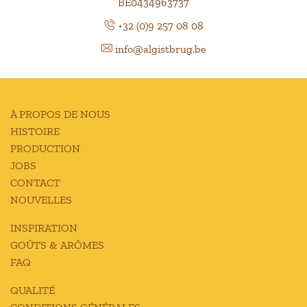
BE0434963737
+32 (0)9 257 08 08
info@algistbrug.be
À PROPOS DE NOUS
HISTOIRE
PRODUCTION
JOBS
CONTACT
NOUVELLES
INSPIRATION
GOÛTS & ARÔMES
FAQ
QUALITÉ