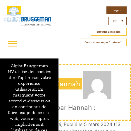
Login
FR
Instant Yeast site
Je suis boulanger 'maison'
Algist Bruggeman
NV utilise des cookies
afin d’optimiser votre
A propos:Hannah
expérience
utilisateur. En
marquant votre
accord ci-dessous ou
Publié par Hannah :
en continuant de
faire usage de ce site
web, vous acceptez
Programme de fidélité
,
Publié le
5 mars 2024
(13
implicitement
l’utilisation de ces