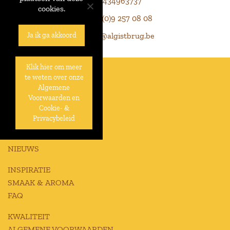
BE0434963737
cookies.
+32 (0)9 257 08 08
info@algistbrug.be
Ja ik ga akkoord
Klik hier om meer
te weten over onze
OVER
Algemene
GESCHIEDENIS
Voorwaarden en
Cookie- &
PRODUCTIE
Privacybeleid
JOBS
CONTACT
NIEUWS
INSPIRATIE
SMAAK & AROMA
FAQ
KWALITEIT
ALGEMENE VOORWAARDEN