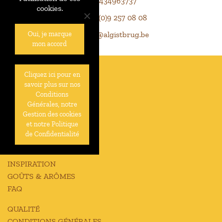
BE0434963737
cookies.
+32 (0)9 257 08 08
info@algistbrug.be
Oui, je marque
mon accord
Cliquez ici pour en
À PROPOS DE NOUS
savoir plus sur nos
HISTOIRE
Conditions
Générales, notre
PRODUCTION
Gestion des cookies
JOBS
et notre Politique
CONTACT
de Confidentialité
NOUVELLES
INSPIRATION
GOÛTS & ARÔMES
FAQ
QUALITÉ
CONDITIONS GÉNÉRALES