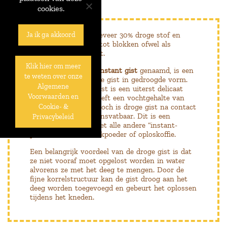
cookies.
Verse gist
bevat ongeveer 30% droge stof en
Ja ik ga akkoord
wordt ofwel geperst tot blokken ofwel als
gistkruimels verkocht.
Klik hier om meer
Droge gist
, ook wel
instant gist
genaamd, is een
te weten over onze
natuurlijke en levende gist in gedroogde vorm.
Algemene
Het drogen van de gist is een uiterst delicaat
Voorwaarden en
proces. Droge gist heeft een vochtgehalte van
maximum 5%, maar toch is droge gist na contact
Cookie- &
met water terug levensvatbaar. Dit is een
Privacybeleid
belangrijk verschil met alle andere “instant-
producten” zoals melkpoeder of oploskoffie.
Een belangrijk voordeel van de droge gist is dat
ze niet vooraf moet opgelost worden in water
alvorens ze met het deeg te mengen. Door de
fijne korrelstructuur kan de gist droog aan het
deeg worden toegevoegd en gebeurt het oplossen
tijdens het kneden.