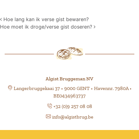
Post navigation
Hoe lang kan ik verse gist bewaren?
Hoe moet ik droge/verse gist doseren?
Algist Bruggeman NV
Langerbruggekaai 37 • 9000 GENT • Havennr. 7980A •
BE0434963737
+32 (0)9 257 08 08
info@algistbrug.be