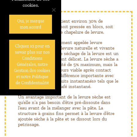
cookies.
La levure fraîche contient environ 30% de
Oui, je marque
matière sèche et est soit pressée en blocs, soit
mon accord
vendue sous forme de chapelure de levure.
La levure sèche, également appelée levure
Cliquez ici pour en
instantanée, est une levure naturelle et vivante
savoir plus sur nos
sous forme séchée.
Le séchage de la levure est un
Conditions
processus extrêmement délicat.
La levure sèche a
une teneur en humidité de 5% maximum, mais la
Générales, notre
levure sèche est toujours viable après contact
Gestion des cookies
avec l’eau.
C’est une différence importante avec
et notre Politique
tous les autres «produits instantanés» tels que le
de Confidentialité
lait en poudre ou le café instantané.
Un avantage important de la levure sèche est
qu’elle n’a pas besoin d’être pré-dissoute dans
l’eau avant de la mélanger avec la pâte.
La
structure à grains fins permet à la levure d’être
ajoutée sèche à la pâte et se dissout lors du
petrissage.