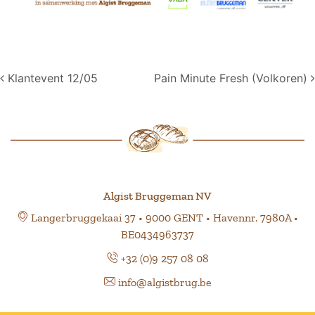
Post navigation
Klantevent 12/05
Pain Minute Fresh (Volkoren)
Algist Bruggeman NV
Langerbruggekaai 37 • 9000 GENT • Havennr. 7980A •
BE0434963737
+32 (0)9 257 08 08
info@algistbrug.be