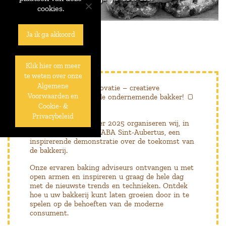
cookies.
Ja ik ga akkoord
Klik hier om meer
te weten over onze
Algemene
Van traditie naar innovatie – creatieve
Voorwaarden en
broodrecepten voor de ondernemende bakker! 🍞
🥐 🥖
Cookie- &
Privacybeleid
Op dinsdag 21 oktober 2025 organiseren wij, in
samenwerking met VABA Sint-Aubertus, een
inspirerende demonstratie over de toekomst van
de bakkerij.
Onze ervaren baking adviseurs ontvangen u met
open armen en inspireren u graag de hele dag
met de nieuwste trends en technieken. Ontdek
hoe u uw bakkerij kunt laten groeien door in te
spelen op de behoeften van de moderne
consument.