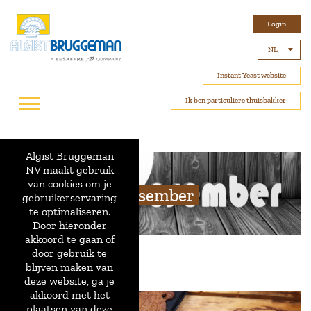
Login
NL
Instant Yeast website
Ik ben particuliere thuisbakker
Algist Bruggeman
NV maakt gebruik
van cookies om je
Desember
gebruikerservaring
te optimaliseren.
Door hieronder
akkoord te gaan of
door gebruik te
blijven maken van
deze website, ga je
akkoord met het
plaatsen van deze