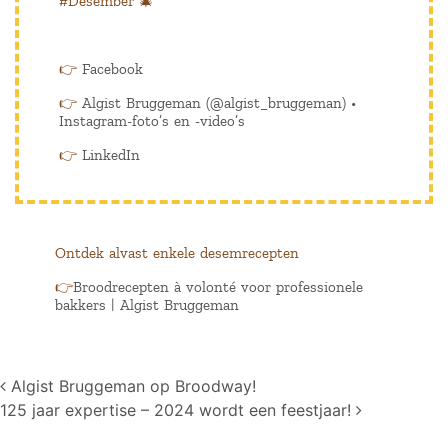
#Desember 🎄
👉
Facebook
👉
Algist Bruggeman (@algist_bruggeman) •
Instagram-foto’s en -video’s
👉
LinkedIn
Ontdek alvast enkele desemrecepten
👉
Broodrecepten à volonté voor professionele
bakkers | Algist Bruggeman
Post navigation
Algist Bruggeman op Broodway!
125 jaar expertise – 2024 wordt een feestjaar!