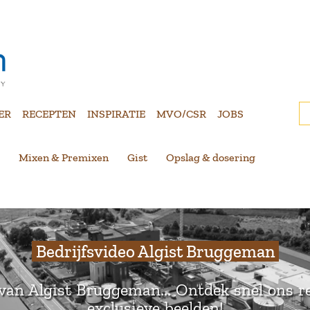
ER
RECEPTEN
INSPIRATIE
MVO/CSR
JOBS
Mixen & Premixen
Gist
Opslag & dosering
Bedrijfsvideo Algist Bruggeman
 van Algist Bruggeman... Ontdek snel ons r
exclusieve beelden!