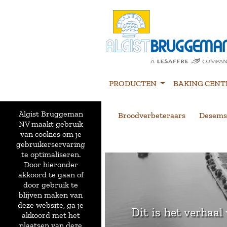
PRODUCTEN
BAKING CENT
Algist Bruggeman
Broodverbeteraars
Desems
NV maakt gebruik
van cookies om je
gebruikerservaring
te optimaliseren.
Door hieronder
akkoord te gaan of
door gebruik te
blijven maken van
deze website, ga je
Dit is het verhaal
akkoord met het
plaatsen van deze