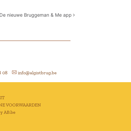
De nieuwe Bruggeman & Me app
8 08
info@algistbrug.be
IT
NE VOORWAARDEN
by AB.be