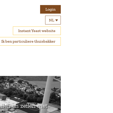
Login
NL
Instant Yeast website
Ik ben particuliere thuisbakker
eilen en zeilen met