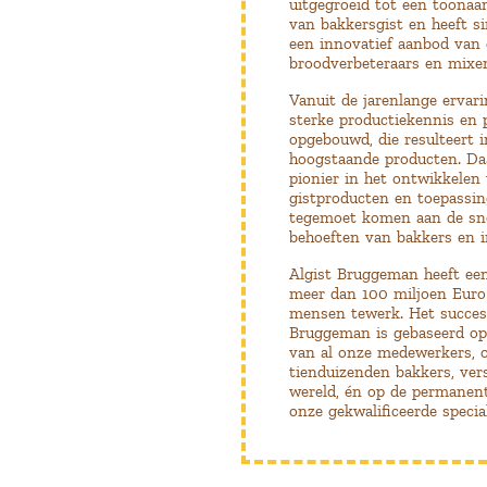
uitgegroeid tot een toona
van bakkersgist en heeft s
een innovatief aanbod van
broodverbeteraars en mixe
Vanuit de jarenlange ervar
sterke productiekennis en 
opgebouwd, die resulteert i
hoogstaande producten. Da
pionier in het ontwikkelen
gistproducten en toepassin
tegemoet komen aan de sn
behoeften van bakkers en in
Algist Bruggeman heeft een
meer dan 100 miljoen Euro 
mensen tewerk. Het succes
Bruggeman is gebaseerd op 
van al onze medewerkers, 
tienduizenden bakkers, vers
wereld, én op de permanen
onze gekwalificeerde specia