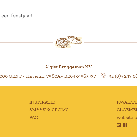
een feestjaar!
Algist Bruggeman NV
9000 GENT • Havennr. 7980A • BE0434963737
+32 (0)9 257 0
INSPIRATIE
KWALITE
SMAAK & AROMA
ALGEME
FAQ
website 