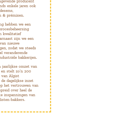
angevende producent
inds enkele jaren ook
 desems,
n & prémixen.
ing hebben we een
procesbeheersing
n kwalitatief
arnaast zijn we een
 van nieuwe
gen, zodat we steeds
el veranderende
dustriële bakkerijen.
 jaarlijkse omzet van
en stelt zo’n 200
 van Algist
de dagelijkse inzet
op het vertrouwen van
preid over heel de
te inspanningen van
listen-bakkers.