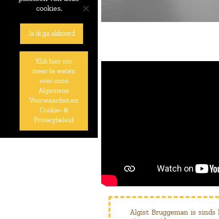
cookies.
Ja ik ga akkoord
Klik hier om
meer te weten
over onze
Algemene
Voorwaarden en
Cookie- &
Privacybeleid
Algist Bruggeman is sinds 