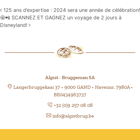
Navigation
125 ans d’expertise : 2024 sera une année de célébration!
🤩📲 SCANNEZ ET GAGNEZ un voyage de 2 jours à
Disneyland!
Algist - Bruggeman SA
Langerbruggekaai 37 • 9000 GAND • Havennr. 7980A •
BE0434963737
+32 (0)9 257 08 08
info@algistbrug.be