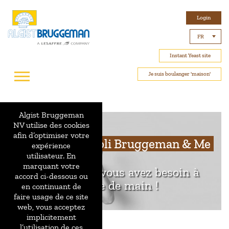
Login
FR
Instant Yeast site
Je suis boulanger 'maison'
Algist Bruggeman
NV utilise des cookies
afin d’optimiser votre
La nouvelle appli Bruggeman & Me
expérience
utilisateur. En
marquant votre
Tout ce dont vous avez besoin à
accord ci-dessous ou
portée de main !
en continuant de
faire usage de ce site
web, vous acceptez
implicitement
l’utilisation de ces