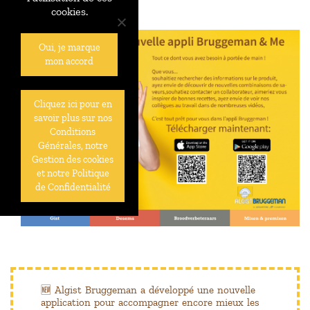
cookies.
Oui, je marque
mon accord
Cliquez ici pour en
savoir plus sur nos
Conditions
Générales, notre
Gestion des cookies
et notre Politique
de Confidentialité
🆕 Algist Bruggeman a développé une nouvelle
application pour accompagner encore mieux les