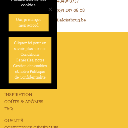
BE0434963737
cookies.
+32 (0)9 257 08 08
info@algistbrug.be
Oui, je marque
mon accord
Cliquez ici pour en
À PROPOS DE NOUS
savoir plus sur nos
HISTOIRE
Conditions
Générales, notre
PRODUCTION
Gestion des cookies
JOBS
et notre Politique
CONTACT
de Confidentialité
NOUVELLES
INSPIRATION
GOÛTS & ARÔMES
FAQ
QUALITÉ
CONDITIONS GÉNÉRALES