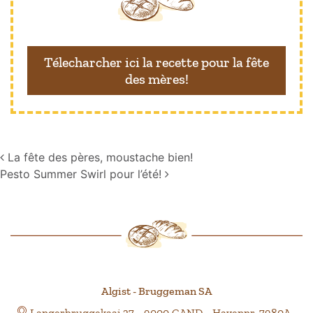
Télecharcher ici la recette pour la fête
des mères!
Navigation
La fête des pères, moustache bien!
Pesto Summer Swirl pour l’été!
Algist - Bruggeman SA
Langerbruggekaai 37 • 9000 GAND • Havennr. 7980A •