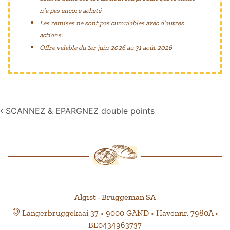
n’a pas encore acheté
Les remises ne sont pas cumulables avec d’autres
actions.
Offre valable du 1er juin 2026 au 31 août 2026
Navigation
SCANNEZ & EPARGNEZ double points
Algist - Bruggeman SA
Langerbruggekaai 37 • 9000 GAND • Havennr. 7980A •
BE0434963737