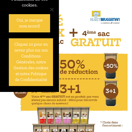
cookies.
Oui, je marque
mon accord
Cliquez ici pour en
savoir plus sur nos
Conditions
Générales, notre
Gestion des cookies
et notre Politique
de Confidentialité