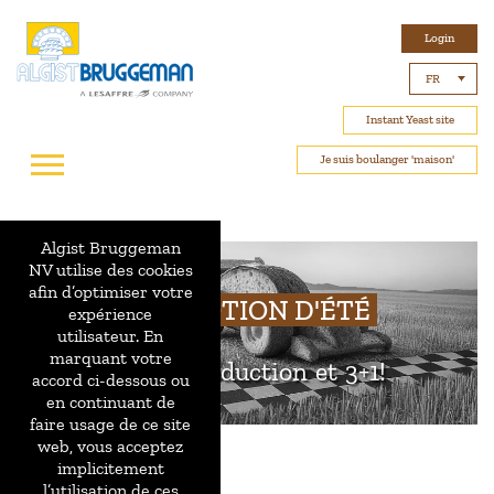
Login
FR
Instant Yeast site
Je suis boulanger 'maison'
Algist Bruggeman
NV utilise des cookies
afin d’optimiser votre
PROMOTION D'ÉTÉ
expérience
utilisateur. En
marquant votre
50% de réduction et 3+1!
accord ci-dessous ou
en continuant de
faire usage de ce site
web, vous acceptez
implicitement
l’utilisation de ces