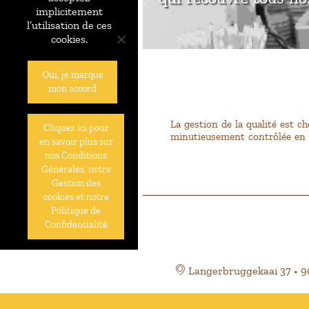
implicitement
l’utilisation de ces
cookies.
Oui, je marque
mon accord
La gestion de la qualité est c
Cliquez ici pour
minutieusement contrôlée en t
en savoir plus sur
nos Conditions
Générales, notre
Gestion des
cookies et notre
Politique de
Confidentialité
Langerbruggekaai 37 • 