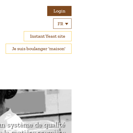
Login
FR
Instant Yeast site
Je suis boulanger 'maison'
un système de qualité
e la matière première