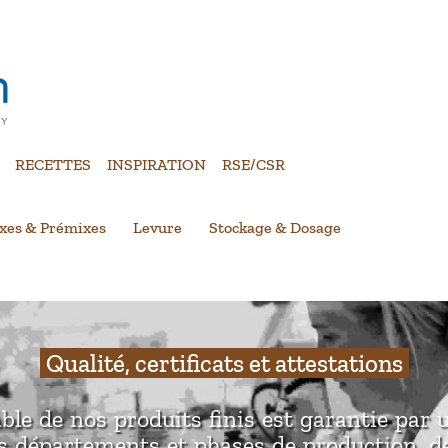
RECETTES
INSPIRATION
RSE/CSR
xes & Prémixes
Levure
Stockage & Dosage
Qualité, certificats et attestations
able de nos produits finis est garantie par 
s départements et phases de production, d