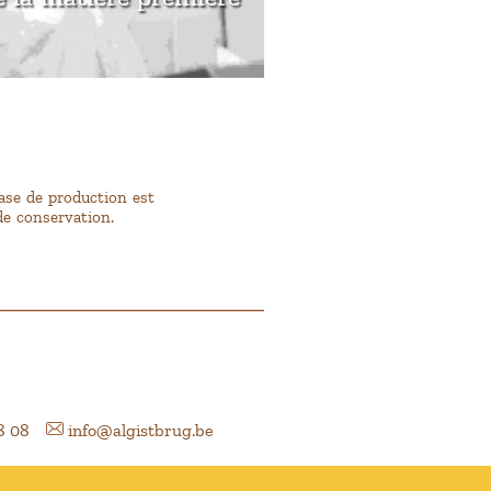
hase de production est
de conservation.
8 08
info@algistbrug.be