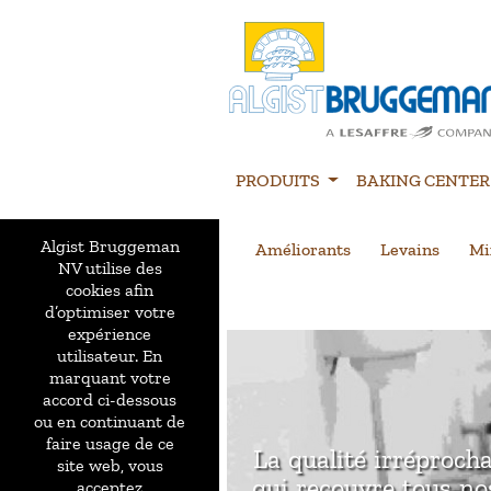
PRODUITS
BAKING CENTER
Algist Bruggeman
Améliorants
Levains
Mi
NV utilise des
cookies afin
d’optimiser votre
expérience
utilisateur. En
marquant votre
accord ci-dessous
ou en continuant de
faire usage de ce
La qualité irréproch
site web, vous
qui recouvre tous no
acceptez