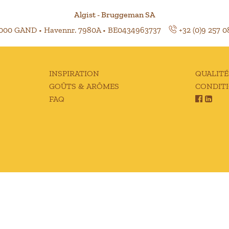
Algist - Bruggeman SA
9000 GAND • Havennr. 7980A • BE0434963737
+32 (0)9 257 0
INSPIRATION
QUALITÉ
GOÛTS & ARÔMES
CONDIT
FAQ