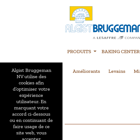
PRODUITS
BAKING CENTER
Algist Bruggeman
Améliorants
Levains
Mi
NV utilise des
cookies afin
d’optimiser votre
expérience
utilisateur. En
marquant votre
accord ci-dessous
ou en continuant de
faire usage de ce
site web, vous
acceptez