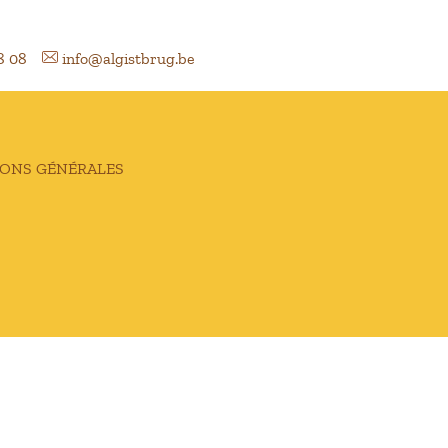
8 08
info@algistbrug.be
IONS GÉNÉRALES