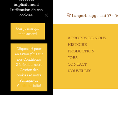
implicitement
l’utilisation de ces
cookies.
Langerbruggekaai 37 • 
Oui, je marque
mon accord
À PROPOS DE NOUS
HISTOIRE
Cliquez ici pour
PRODUCTION
en savoir plus sur
JOBS
nos Conditions
CONTACT
Générales, notre
Gestion des
NOUVELLES
cookies et notre
Politique de
Confidentialité